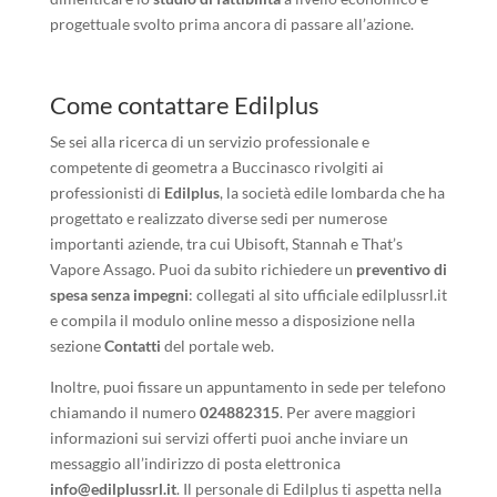
progettuale svolto prima ancora di passare all’azione.
Come contattare Edilplus
Se sei alla ricerca di un servizio professionale e
competente di geometra a Buccinasco rivolgiti ai
professionisti di
Edilplus
, la società edile lombarda che ha
progettato e realizzato diverse sedi per numerose
importanti aziende, tra cui Ubisoft, Stannah e That’s
Vapore Assago. Puoi da subito richiedere un
preventivo di
spesa senza impegni
: collegati al sito ufficiale edilplussrl.it
e compila il modulo online messo a disposizione nella
sezione
Contatti
del portale web.
Inoltre, puoi fissare un appuntamento in sede per telefono
chiamando il numero
024882315
. Per avere maggiori
informazioni sui servizi offerti puoi anche inviare un
messaggio all’indirizzo di posta elettronica
info@edilplussrl.it
. Il personale di Edilplus ti aspetta nella