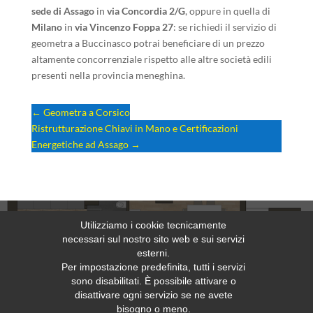
sede di Assago
in
via Concordia 2/G
, oppure in quella di
Milano
in
via Vincenzo Foppa 27
: se richiedi il servizio di
geometra a Buccinasco potrai beneficiare di un prezzo
altamente concorrenziale rispetto alle altre società edili
presenti nella provincia meneghina.
←
Geometra a Corsico
Ristrutturazione Chiavi in Mano e Certificazioni
Energetiche ad Assago
→
Utilizziamo i cookie tecnicamente
necessari sul nostro sito web e sui servizi
Richiedi un preventivo gratuito
esterni.
Per impostazione predefinita, tutti i servizi
sono disabilitati. È possibile attivare o
disattivare ogni servizio se ne avete
bisogno o meno.