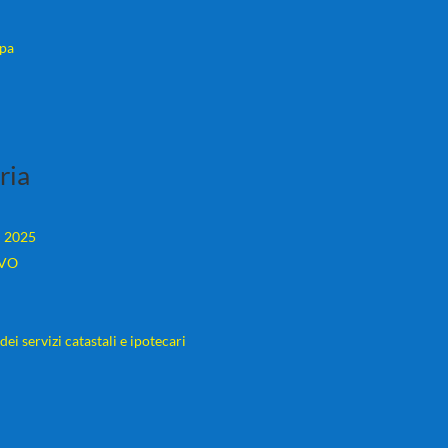
ppa
ria
I 2025
EVO
i servizi catastali e ipotecari