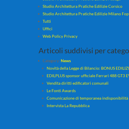
Studio Architettura Pratiche Edilizie Corsico
Studio Architettura Pratiche Edilizie Milano Fo
Tutti
Uffici
Web Policy Privacy
Articoli suddivisi per catego
Category:
News
Novità della Legge di Bilancio: BONUS EDILIZ
EDILPLUS sponsor ufficiale Ferrari 488 GT3 
Vendita diritti edificatori comunali
Le Fonti Awards
Comunicazione di temporanea indisponibilità de
Intervista La Repubblica