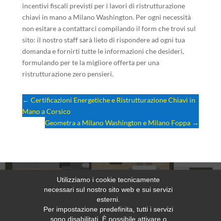
incentivi fiscali previsti per i lavori di ristrutturazione
chiavi in mano a Milano Washington. Per ogni necessità
non esitare a contattarci compilando il form che trovi sul
sito: il nostro staff sarà lieto di rispondere ad ogni tua
domanda e fornirti tutte le informazioni che desideri,
formulando per te la migliore offerta per una
ristrutturazione zero pensieri.
←
Certificazioni Energetiche e Ristrutturazione Chiavi in
Mano a Corsico
Geometra a Milano Washington e Milano Foppa
→
Utilizziamo i cookie tecnicamente
necessari sul nostro sito web e sui servizi
Richiedi un preventivo gratuito
esterni.
Per impostazione predefinita, tutti i servizi
sono disabilitati. È possibile attivare o