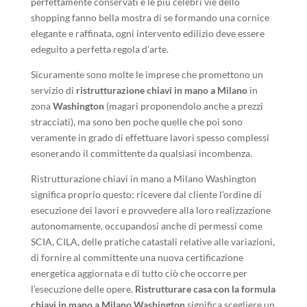
perfettamente conservati e le più celebri vie dello
shopping fanno bella mostra di se formando una cornice
elegante e raffinata, ogni intervento edilizio deve essere
edeguito a perfetta regola d’arte.
Sicuramente sono molte le imprese che promettono un
servizio di
ristrutturazione chiavi in mano a Milano
in
zona
Washington
(magari proponendolo anche a prezzi
stracciati), ma sono ben poche quelle che poi sono
veramente in grado di effettuare lavori spesso complessi
esonerando il committente da qualsiasi incombenza.
Ristrutturazione chiavi in mano a Milano Washington
significa proprio questo: ricevere dal cliente l’ordine di
esecuzione dei lavori e provvedere alla loro realizzazione
autonomamente, occupandosi anche di permessi come
SCIA, CILA, delle pratiche catastali relative alle variazioni,
di fornire al committente una nuova certificazione
energetica aggiornata e di tutto ciò che occorre per
l’esecuzione delle opere.
Ristrutturare casa con la formula
chiavi in mano a Milano Washington
significa scegliere un