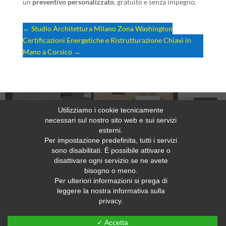
un
preventivo personalizzato
, gratuito e senza impegno.
←
Studio Architettura Milano Zona Washington
Certificazioni Energetiche e Ristrutturazione Chiavi in
Mano a Corsico
→
Utilizziamo i cookie tecnicamente
necessari sul nostro sito web e sui servizi
Richiedi un preventivo gratuito
esterni.
Per impostazione predefinita, tutti i servizi
sono disabilitati. È possibile attivare o
disattivare ogni servizio se ne avete
bisogno o meno.
Per ulteriori informazioni si prega di
Home
Mappa del sito
Privacy
leggere la nostra informativa sulla
Web Policy Privacy
Contatti
privacy.
✓ Accetta